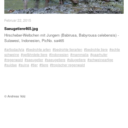
Februar 22, 2015
Saeugetiere465.jpg
Hirscheber-Weibchen mit Jungem (Babirusa, Babyrousa celebensis) -
Sulawesi, Indonesien, PicNo. sa465
#artiodactyla
#bedrohte arten
#bedrohte tierarten
#bedrohte tiere
#echte
schweine
#gefährdete tiere
#indonesien
#mammalia
#paarhufer
#regenwald
#saeugetier
#saeugetiere
#säugetiere
#schweineartige
#suidae
#suina
#tier
#tiere
#tropischer regenwald
© Andreas Volz