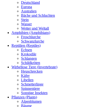
Deutschland
Europa
Australien
Bäche und Schluchten
Stein
Wasser
Wetter und Weltall
Amphibien (Amphibians)
Froschlurche
Schwanzlurche
Reptilien (Reptiles)
Echsen
Krokodile
Schlangen
Schildkröten
Wirbellose Tiere (Invertebrate)
Heuschrecken
Käfer
Libellen
Schmetterlinge
Spinnentiere
Sonstige Insekten
Pflanzen (Plants)
Alpenblumen
Bäume