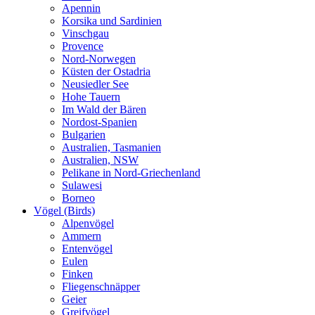
Apennin
Korsika und Sardinien
Vinschgau
Provence
Nord-Norwegen
Küsten der Ostadria
Neusiedler See
Hohe Tauern
Im Wald der Bären
Nordost-Spanien
Bulgarien
Australien, Tasmanien
Australien, NSW
Pelikane in Nord-Griechenland
Sulawesi
Borneo
Vögel (Birds)
Alpenvögel
Ammern
Entenvögel
Eulen
Finken
Fliegenschnäpper
Geier
Greifvögel