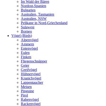
Im Wald der Bären
Nordost-Spanien
Bulgarien
Australien, Tasmanien
Australien, NSW
Pelikane in Nord-Griechenland
Sulawesi
Borneo
Vögel (Birds)
Alpenvögel
Ammern
Entenvögel
Eulen
Finken
Fliegenschnäpper
Geier
Greifvögel
Hühnervögel
Kranichvögel
Lappentaucher
Meisen
Pinguine
Pirol
Rabenvögel
Rackenvögel