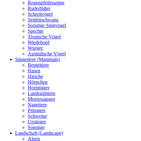
Regenpfeiferartige
Ruderfüßer
Schreitvögel
Seidenschwanz
Sonstige Singvögel
Spechte
Tropische Vögel
Wiedehopf
Würger
Australische Vögel
Säugetiere (Mammals)
Beuteltiere
Hasen
Hirsche
Hörnchen
Hornträger
Landraubtiere
Meeressäuger
Nagetiere
Primaten
Schweine
Ursäuger
Sonstige
Landschaft (Landscape)
Alpen