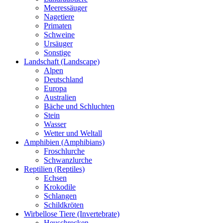
Meeressäuger
Nagetiere
Primaten
Schweine
Ursäuger
Sonstige
Landschaft (Landscape)
Alpen
Deutschland
Europa
Australien
Bäche und Schluchten
Stein
Wasser
Wetter und Weltall
Amphibien (Amphibians)
Froschlurche
Schwanzlurche
Reptilien (Reptiles)
Echsen
Krokodile
Schlangen
Schildkröten
Wirbellose Tiere (Invertebrate)
Heuschrecken