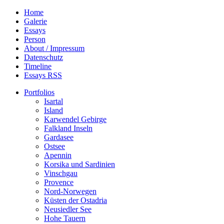
Home
Galerie
Essays
Person
About / Impressum
Datenschutz
Timeline
Essays RSS
Portfolios
Isartal
Island
Karwendel Gebirge
Falkland Inseln
Gardasee
Ostsee
Apennin
Korsika und Sardinien
Vinschgau
Provence
Nord-Norwegen
Küsten der Ostadria
Neusiedler See
Hohe Tauern