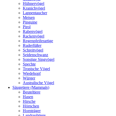
Hühnervögel
Kranichvögel
Lappentaucher
Meisen
Pinguine
Pirol
Rabenvögel
Rackenvögel
Regenpfeiferartige
Ruderfüßer
Schreitvögel
Seidenschwanz
Sonstige Singvögel
Spechte
Tropische Vögel
Wiedehopf
Würger
Australische Vögel
Säugetiere (Mammals)
Beuteltiere
Hasen
Hirsche
Hörnchen
Hornträger
Landraubtiere