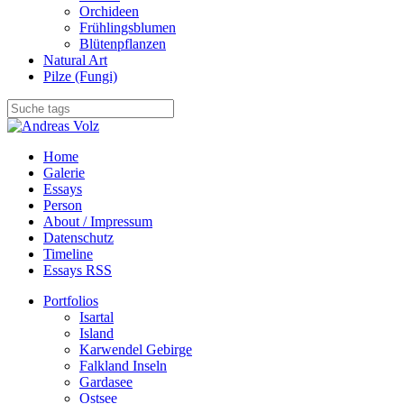
Orchideen
Frühlingsblumen
Blütenpflanzen
Natural Art
Pilze (Fungi)
Home
Galerie
Essays
Person
About / Impressum
Datenschutz
Timeline
Essays RSS
Portfolios
Isartal
Island
Karwendel Gebirge
Falkland Inseln
Gardasee
Ostsee