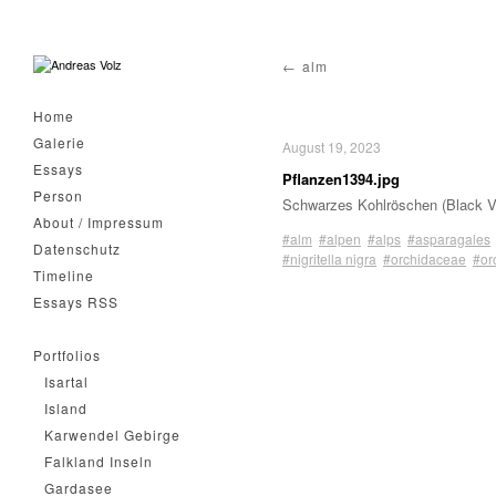
alm
Home
Galerie
August 19, 2023
Essays
Pflanzen1394.jpg
Person
Schwarzes Kohlröschen (Black Vani
About / Impressum
#alm
#alpen
#alps
#asparagales
Datenschutz
#nigritella nigra
#orchidaceae
#or
Timeline
Essays RSS
Portfolios
Isartal
Island
Karwendel Gebirge
Falkland Inseln
Gardasee