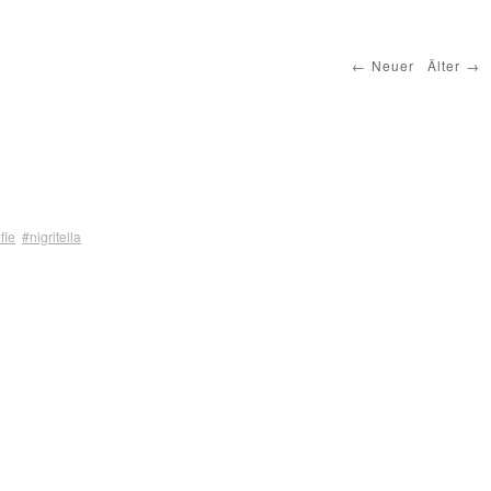
Neuer
Älter
fie
#nigritella