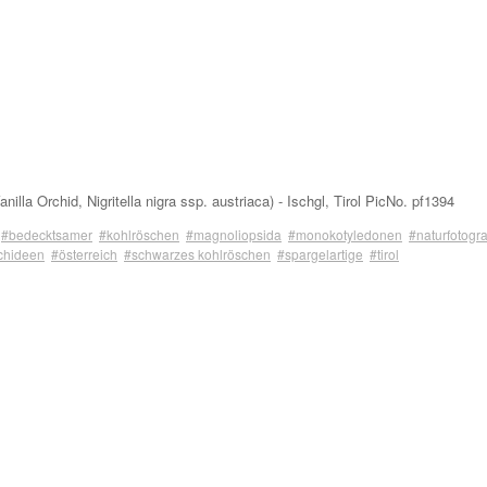
lla Orchid, Nigritella nigra ssp. austriaca) - Ischgl, Tirol PicNo. pf1394
#bedecktsamer
#kohlröschen
#magnoliopsida
#monokotyledonen
#naturfotogra
chideen
#österreich
#schwarzes kohlröschen
#spargelartige
#tirol