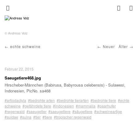
© Andreas Volz
echte schweine
Neuer
Älter
Februar 22, 2015
Saeugetiere468.jpg
Hirscheber-Männchen (Babirusa, Babyrousa celebensis) - Sulawesi,
Indonesien, PicNo. sa468
#artiodactyla
#bedrohte arten
#bedrohte tierarten
#bedrohte tiere
#echte
schweine
#gefährdete tiere
#indonesien
#mammalia
#paarhufer
#regenwald
#saeugetier
#saeugetiere
#säugetiere
#schweineartige
#suidae
#suina
#tier
#tiere
#tropischer regenwald