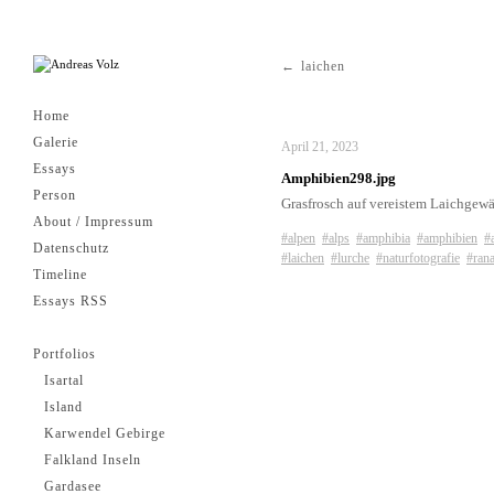
laichen
Home
Galerie
April 21, 2023
Essays
Amphibien298.jpg
Person
Grasfrosch auf vereistem Laichgewä
About / Impressum
#alpen
#alps
#amphibia
#amphibien
#
Datenschutz
#laichen
#lurche
#naturfotografie
#ran
Timeline
Essays RSS
Portfolios
Isartal
Island
Karwendel Gebirge
Falkland Inseln
Gardasee