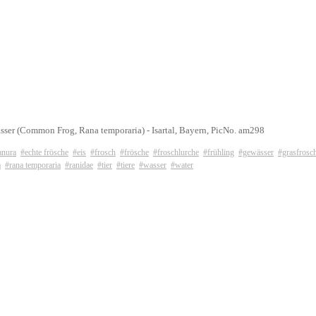
sser (Common Frog, Rana temporaria) - Isartal, Bayern, PicNo. am298
anura
#echte frösche
#eis
#frosch
#frösche
#froschlurche
#frühling
#gewässer
#grasfrosc
a
#rana temporaria
#ranidae
#tier
#tiere
#wasser
#water