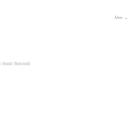
Älter
h
#isartal
#karwendel