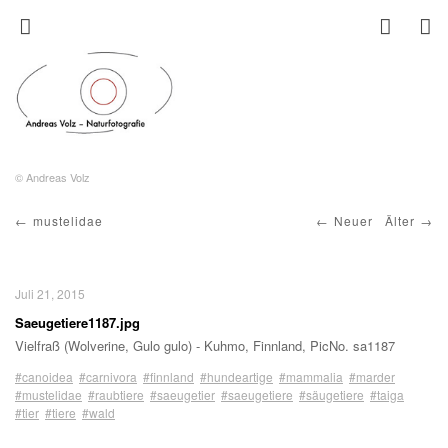
© Andreas Volz
mustelidae
Neuer
Älter
Juli 21, 2015
Saeugetiere1187.jpg
Vielfraß (Wolverine, Gulo gulo) - Kuhmo, Finnland, PicNo. sa1187
#canoidea
#carnivora
#finnland
#hundeartige
#mammalia
#marder
#mustelidae
#raubtiere
#saeugetier
#saeugetiere
#säugetiere
#taiga
#tier
#tiere
#wald