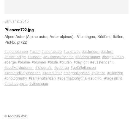
Januar 2, 2015
Pflanzen722.jpg
Alpen-Aster (Alpine aster, Aster alpinus) - Vinschgau, Südtirol, Italien,
PicNo. pf722
#alpenblumen
#aster
#asteraceae
#asterales
#asteriden
#astern
#asternartige
#aussen
#aussenaufnahme
#bedecktsamer
#bergblumen
#berge
#blume
#blumen
#blüte
#blüten
#daylight
#euasteriden ii
#eudikotyledonen
#fotografie
#gebirge
#gefäßpflanzen
#kerneudikotyledonen
#korbblütler
#magnoliopsida
#pflanze
#pflanzen
#photography
#samenpflanzen
#spermatophytina
#südtirol
#tageslicht
#tracheophyta
#vinschgau
© Andreas Volz