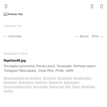
© Andreas Volz
viperidae
Neuer
Älter
November 9, 2014
Reptilien59.jpg
Terciopelo-Lanzenotter (Fer-de-Lance, Terceopelo, Bothrops asper) -
Tortuguero Nationalpark, Costa Rica, PicNo. re059
#amerikanische lanzenottern
#bothrops
#crotalinae
#grubenottern
#kriechtier
#kriechtiere
#reptilien
#schlange
#schlangen
#schuppenkriechtiere
#serpentes
#squamata
#tier
#tiere
#viperidae
#vipern