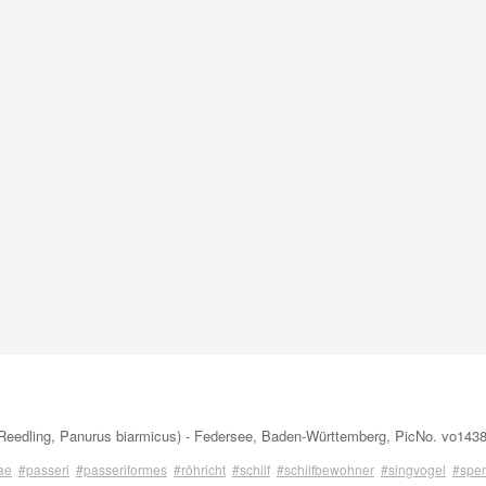
eedling, Panurus biarmicus) - Federsee, Baden-Württemberg, PicNo. vo143
ae
#passeri
#passeriformes
#röhricht
#schilf
#schilfbewohner
#singvogel
#sper