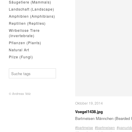
Säugetiere (Mammals)
Landschaft (Landscape)
Amphibien (Amphibians)
Reptilien (Reptiles)
Wirbellose Tiere
(Invertebrate)
Pflanzen (Plants)
Natural Art
Pilze (Fungi)
© Andreas Volz
Oktober 19, 2014
Voegel1438.jpg
Bartmeisen Männchen (Bearded R
#bartmeise
#bartmeisen
#panurid