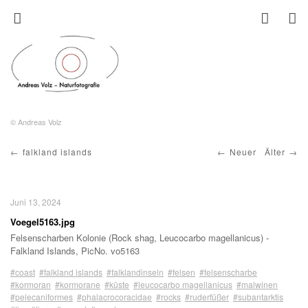
© Andreas Volz
falkland islands
Neuer
Älter
Juni 13, 2024
Voegel5163.jpg
Felsenscharben Kolonie (Rock shag, Leucocarbo magellanicus) -
Falkland Islands, PicNo. vo5163
#coast
#falkland islands
#falklandinseln
#felsen
#felsenscharbe
#kormoran
#kormorane
#küste
#leucocarbo magellanicus
#malwinen
#pelecaniformes
#phalacrocoracidae
#rocks
#ruderfüßer
#subantarktis