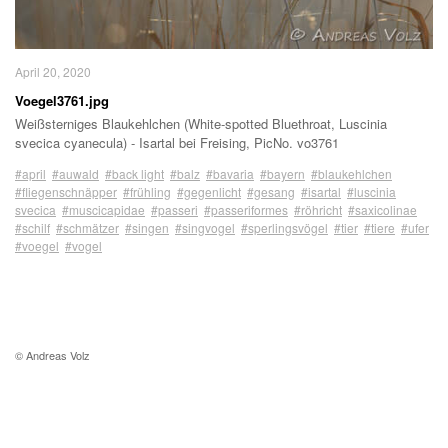
April 20, 2020
Voegel3761.jpg
Weißsterniges Blaukehlchen (White-spotted Bluethroat, Luscinia
svecica cyanecula) - Isartal bei Freising, PicNo. vo3761
#april
#auwald
#back light
#balz
#bavaria
#bayern
#blaukehlchen
#fliegenschnäpper
#frühling
#gegenlicht
#gesang
#isartal
#luscinia
svecica
#muscicapidae
#passeri
#passeriformes
#röhricht
#saxicolinae
#schilf
#schmätzer
#singen
#singvogel
#sperlingsvögel
#tier
#tiere
#ufer
#voegel
#vogel
© Andreas Volz