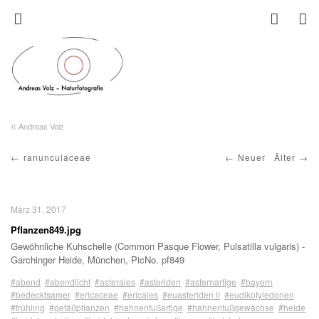
© Andreas Volz
ranunculaceae
Neuer
Älter
März 31, 2017
Pflanzen849.jpg
Gewöhnliche Kuhschelle (Common Pasque Flower, Pulsatilla vulgaris) -
Garchinger Heide, München, PicNo. pf849
#abend
#abendlicht
#asterales
#asteriden
#asternartige
#bayern
#bedecktsamer
#ericaceae
#ericales
#euasteriden ii
#eudikotyledonen
#frühling
#gefäßpflanzen
#hahnenfußartige
#hahnenfußgewächse
#heide