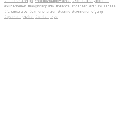
#heidekrautartige
#heidekrautgewächse
#kerneudikotyledonen
#kuhschellen
#magnoliopsida
#pflanze
#pflanzen
#ranunculaceae
#ranunculales
#samenpflanzen
#sonne
#sonnenuntergang
#spermatophytina
#tracheophyta