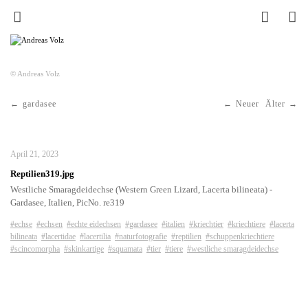
© Andreas Volz
gardasee
Neuer
Älter
April 21, 2023
Reptilien319.jpg
Westliche Smaragdeidechse (Western Green Lizard, Lacerta bilineata) -
Gardasee, Italien, PicNo. re319
#echse
#echsen
#echte eidechsen
#gardasee
#italien
#kriechtier
#kriechtiere
#lacerta
bilineata
#lacertidae
#lacertilia
#naturfotografie
#reptilien
#schuppenkriechtiere
#scincomorpha
#skinkartige
#squamata
#tier
#tiere
#westliche smaragdeidechse