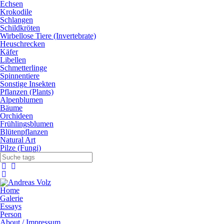
Echsen
Krokodile
Schlangen
Schildkröten
Wirbellose Tiere (Invertebrate)
Heuschrecken
Käfer
Libellen
Schmetterlinge
Spinnentiere
Sonstige Insekten
Pflanzen (Plants)
Alpenblumen
Bäume
Orchideen
Frühlingsblumen
Blütenpflanzen
Natural Art
Pilze (Fungi)
Home
Galerie
Essays
Person
About / Impressum