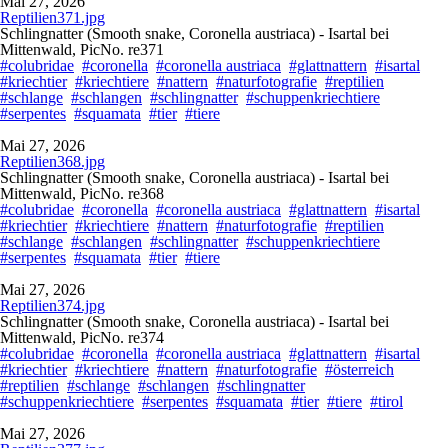
Mai 27, 2026
Reptilien371.jpg
Schlingnatter (Smooth snake, Coronella austriaca) - Isartal bei
Mittenwald, PicNo. re371
#colubridae
#coronella
#coronella austriaca
#glattnattern
#isartal
#kriechtier
#kriechtiere
#nattern
#naturfotografie
#reptilien
#schlange
#schlangen
#schlingnatter
#schuppenkriechtiere
#serpentes
#squamata
#tier
#tiere
Mai 27, 2026
Reptilien368.jpg
Schlingnatter (Smooth snake, Coronella austriaca) - Isartal bei
Mittenwald, PicNo. re368
#colubridae
#coronella
#coronella austriaca
#glattnattern
#isartal
#kriechtier
#kriechtiere
#nattern
#naturfotografie
#reptilien
#schlange
#schlangen
#schlingnatter
#schuppenkriechtiere
#serpentes
#squamata
#tier
#tiere
Mai 27, 2026
Reptilien374.jpg
Schlingnatter (Smooth snake, Coronella austriaca) - Isartal bei
Mittenwald, PicNo. re374
#colubridae
#coronella
#coronella austriaca
#glattnattern
#isartal
#kriechtier
#kriechtiere
#nattern
#naturfotografie
#österreich
#reptilien
#schlange
#schlangen
#schlingnatter
#schuppenkriechtiere
#serpentes
#squamata
#tier
#tiere
#tirol
Mai 27, 2026