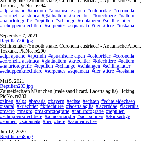
Schlingnatter (Smooth snake, Coronella austriaca) - Apuanische Alpen,
Toskana, PicNo. re294
#alpi apuane
#apennin
#apuanische alpen
#colubridae
#coronella
#coronella austriaca
#glattnattern
#kriechtier
#kriechtiere
#nattern
#naturfotografie
#reptilien
#schlange
#schlangen
#schlingnatter
#schuppenkriechtiere
#serpentes
#squamata
#tier
#tiere
#toskana
September 7, 2021
Reptilien290.jpg
Schlingnatter (Smooth snake, Coronella austriaca) - Apuanische Alpen,
Toskana, PicNo. re290
#alpi apuane
#apennin
#apuanische alpen
#colubridae
#coronella
#coronella austriaca
#glattnattern
#kriechtier
#kriechtiere
#nattern
#naturfotografie
#reptilien
#schlange
#schlangen
#schlingnatter
#schuppenkriechtiere
#serpentes
#squamata
#tier
#tiere
#toskana
Mai 5, 2021
Reptilien283.jpg
Zauneidechsen Männchen (male sand lizard, Lacerta agilis) - Icking,
PicNo. re283
#alpen
#alps
#bavaria
#bayern
#echse
#echsen
#echte eidechsen
#isartal
#kriechtier
#kriechtiere
#lacerta agilis
#lacertidae
#lacertilia
#macro
#makro
#makrofotografie
#naturfotografie
#reptilien
#schuppenkriechtiere
#scincomorpha
#sich sonnen
#skinkartige
#sonnen
#squamata
#tier
#tiere
#zauneidechse
Juli 12, 2020
Reptilien268.jpg