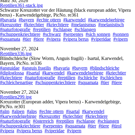
März 30, 2026
Reptilien361-stack.jpg
Schwarze Kreuzotter vor der Häutung (black european adder, Vipera
berus) - Karwendelgebirge, PicNo. re361
#bavaria
#bayern
#echte ottern
#karwendel
#karwendelgebirge
#kreuzotter
#kriechtier
#kriechtiere
#melanismus
#melanistisch
#naturfotografie
#reptilien
#schlange
#schlangen
#schuppenkriechtiere
#schwarz
#serpentes
#sich sonnen
#sonnen
#squamata
#tier
#tiere
#vipera
#vipera berus
#viperidae
#vipern
November 27, 2024
Reptilien336.jpg
Blindschleiche (Slow Worm, Anguis fragili) - Isartal, Karwendel,
Bayern, PicNo. re336
#anguidae
#anguis fragilis
#bavaria
#bayern
#blindschleiche
#diploglossa
#isartal
#karwendel
#karwendelgebirge
#kriechtier
#kriechtiere
#naturfotografie
#reptilien
#schleiche
#schleichen
#schleichenartige
#schuppenkriechtiere
#squamata
#tier
#tiere
November 27, 2024
Reptilien299.jpg
Kreuzotter (European adder, Vipera berus) - Karwendelgebirge,
PicNo. re301
#alm
#alpen
#alps
#echte ottern
#isartal
#karwendel
#karwendelgebirge
#kreuzotter
#kriechtier
#kriechtiere
#naturfotografie
#österreich
#reptilien
#schlange
#schlangen
#schuppenkriechtiere
#serpentes
#squamata
#tier
#tiere
#tirol
#vipera
#vipera berus
#viperidae
#vipern