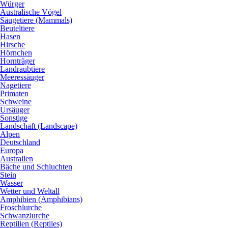
Würger
Australische Vögel
Säugetiere (Mammals)
Beuteltiere
Hasen
Hirsche
Hörnchen
Hornträger
Landraubtiere
Meeressäuger
Nagetiere
Primaten
Schweine
Ursäuger
Sonstige
Landschaft (Landscape)
Alpen
Deutschland
Europa
Australien
Bäche und Schluchten
Stein
Wasser
Wetter und Weltall
Amphibien (Amphibians)
Froschlurche
Schwanzlurche
Reptilien (Reptiles)