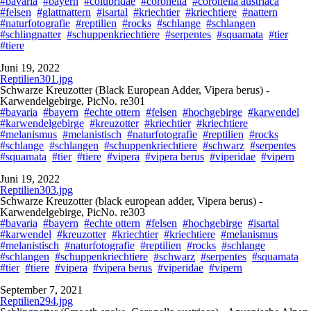
#bavaria
#bayern
#colubridae
#coronella
#coronella austriaca
#felsen
#glattnattern
#isartal
#kriechtier
#kriechtiere
#nattern
#naturfotografie
#reptilien
#rocks
#schlange
#schlangen
#schlingnatter
#schuppenkriechtiere
#serpentes
#squamata
#tier
#tiere
Juni 19, 2022
Reptilien301.jpg
Schwarze Kreuzotter (Black European Adder, Vipera berus) -
Karwendelgebirge, PicNo. re301
#bavaria
#bayern
#echte ottern
#felsen
#hochgebirge
#karwendel
#karwendelgebirge
#kreuzotter
#kriechtier
#kriechtiere
#melanismus
#melanistisch
#naturfotografie
#reptilien
#rocks
#schlange
#schlangen
#schuppenkriechtiere
#schwarz
#serpentes
#squamata
#tier
#tiere
#vipera
#vipera berus
#viperidae
#vipern
Juni 19, 2022
Reptilien303.jpg
Schwarze Kreuzotter (black european adder, Vipera berus) -
Karwendelgebirge, PicNo. re303
#bavaria
#bayern
#echte ottern
#felsen
#hochgebirge
#isartal
#karwendel
#kreuzotter
#kriechtier
#kriechtiere
#melanismus
#melanistisch
#naturfotografie
#reptilien
#rocks
#schlange
#schlangen
#schuppenkriechtiere
#schwarz
#serpentes
#squamata
#tier
#tiere
#vipera
#vipera berus
#viperidae
#vipern
September 7, 2021
Reptilien294.jpg