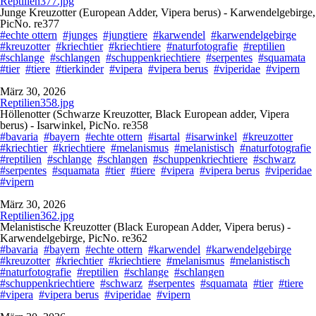
Reptilien377.jpg
Junge Kreuzotter (European Adder, Vipera berus) - Karwendelgebirge,
PicNo. re377
#echte ottern
#junges
#jungtiere
#karwendel
#karwendelgebirge
#kreuzotter
#kriechtier
#kriechtiere
#naturfotografie
#reptilien
#schlange
#schlangen
#schuppenkriechtiere
#serpentes
#squamata
#tier
#tiere
#tierkinder
#vipera
#vipera berus
#viperidae
#vipern
März 30, 2026
Reptilien358.jpg
Höllenotter (Schwarze Kreuzotter, Black European adder, Vipera
berus) - Isarwinkel, PicNo. re358
#bavaria
#bayern
#echte ottern
#isartal
#isarwinkel
#kreuzotter
#kriechtier
#kriechtiere
#melanismus
#melanistisch
#naturfotografie
#reptilien
#schlange
#schlangen
#schuppenkriechtiere
#schwarz
#serpentes
#squamata
#tier
#tiere
#vipera
#vipera berus
#viperidae
#vipern
März 30, 2026
Reptilien362.jpg
Melanistische Kreuzotter (Black European Adder, Vipera berus) -
Karwendelgebirge, PicNo. re362
#bavaria
#bayern
#echte ottern
#karwendel
#karwendelgebirge
#kreuzotter
#kriechtier
#kriechtiere
#melanismus
#melanistisch
#naturfotografie
#reptilien
#schlange
#schlangen
#schuppenkriechtiere
#schwarz
#serpentes
#squamata
#tier
#tiere
#vipera
#vipera berus
#viperidae
#vipern