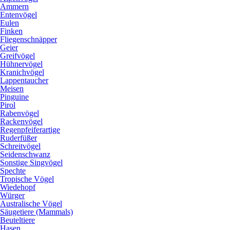
Ammern
Entenvögel
Eulen
Finken
Fliegenschnäpper
Geier
Greifvögel
Hühnervögel
Kranichvögel
Lappentaucher
Meisen
Pinguine
Pirol
Rabenvögel
Rackenvögel
Regenpfeiferartige
Ruderfüßer
Schreitvögel
Seidenschwanz
Sonstige Singvögel
Spechte
Tropische Vögel
Wiedehopf
Würger
Australische Vögel
Säugetiere (Mammals)
Beuteltiere
Hasen