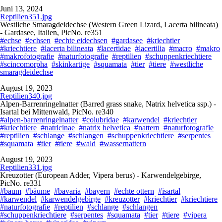
Juni 13, 2024
Reptilien351.jpg
Westliche Smaragdeidechse (Western Green Lizard, Lacerta bilineata)
- Gardasee, Italien, PicNo. re351
#echse
#echsen
#echte eidechsen
#gardasee
#kriechtier
#kriechtiere
#lacerta bilineata
#lacertidae
#lacertilia
#macro
#makro
#makrofotografie
#naturfotografie
#reptilien
#schuppenkriechtiere
#scincomorpha
#skinkartige
#squamata
#tier
#tiere
#westliche
smaragdeidechse
August 19, 2023
Reptilien340.jpg
Alpen-Barrenringelnatter (Barred grass snake, Natrix helvetica ssp.) -
Isartal bei Mittenwald, PicNo. re340
#alpen-barrenringelnatter
#colubridae
#karwendel
#kriechtier
#kriechtiere
#natricinae
#natrix helvetica
#nattern
#naturfotografie
#reptilien
#schlange
#schlangen
#schuppenkriechtiere
#serpentes
#squamata
#tier
#tiere
#wald
#wassernattern
August 19, 2023
Reptilien331.jpg
Kreuzotter (European Adder, Vipera berus) - Karwendelgebirge,
PicNo. re331
#baum
#bäume
#bavaria
#bayern
#echte ottern
#isartal
#karwendel
#karwendelgebirge
#kreuzotter
#kriechtier
#kriechtiere
#naturfotografie
#reptilien
#schlange
#schlangen
#schuppenkriechtiere
#serpentes
#squamata
#tier
#tiere
#vipera