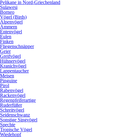
Pelikane in Nord-Griechenland
Sulawesi
Borneo
Vögel (Birds)
Alpenvögel
Ammern
Entenvögel
Eulen
Finken
Fliegenschnäpper
Geier
Greifvögel
Hühnervögel
Kranichvögel
Lappentaucher
Meisen
Pinguine
Pirol
Rabenvögel
Rackenvögel
Regenpfeiferartige
Ruderfüßer
Schreitvögel
Seidenschwanz
Sonstige Singvögel
Spechte
Tropische Vögel
Wiedehopf