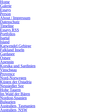
Home
Galerie
Essays
Person
About / Impressum
Datenschutz
Timeline
Essays RSS
Portfolios
Isartal
Island
Karwendel Gebirge
Falkland Inseln
Gardasee
Ostsee
Apennin
Korsika und Sardinien
Vinschgau
Provence
Nord-Norwegen
Küsten der Ostadria
Neusiedler See
Hohe Tauern
Im Wald der Bären
Nordost-Spanien
Bulgarien
Australien, Tasmanien
Australien, NSW