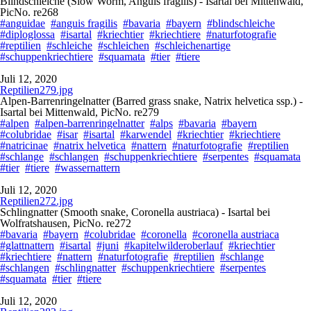
Blindschleiche (Slow Worm, Anguis fragilis) - Isartal bei Mittenwald,
PicNo. re268
#anguidae
#anguis fragilis
#bavaria
#bayern
#blindschleiche
#diploglossa
#isartal
#kriechtier
#kriechtiere
#naturfotografie
#reptilien
#schleiche
#schleichen
#schleichenartige
#schuppenkriechtiere
#squamata
#tier
#tiere
Juli 12, 2020
Reptilien279.jpg
Alpen-Barrenringelnatter (Barred grass snake, Natrix helvetica ssp.) -
Isartal bei Mittenwald, PicNo. re279
#alpen
#alpen-barrenringelnatter
#alps
#bavaria
#bayern
#colubridae
#isar
#isartal
#karwendel
#kriechtier
#kriechtiere
#natricinae
#natrix helvetica
#nattern
#naturfotografie
#reptilien
#schlange
#schlangen
#schuppenkriechtiere
#serpentes
#squamata
#tier
#tiere
#wassernattern
Juli 12, 2020
Reptilien272.jpg
Schlingnatter (Smooth snake, Coronella austriaca) - Isartal bei
Wolfratshausen, PicNo. re272
#bavaria
#bayern
#colubridae
#coronella
#coronella austriaca
#glattnattern
#isartal
#juni
#kapitelwilderoberlauf
#kriechtier
#kriechtiere
#nattern
#naturfotografie
#reptilien
#schlange
#schlangen
#schlingnatter
#schuppenkriechtiere
#serpentes
#squamata
#tier
#tiere
Juli 12, 2020