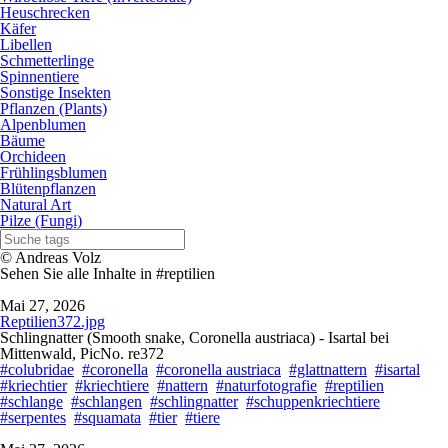
Heuschrecken
Käfer
Libellen
Schmetterlinge
Spinnentiere
Sonstige Insekten
Pflanzen (Plants)
Alpenblumen
Bäume
Orchideen
Frühlingsblumen
Blütenpflanzen
Natural Art
Pilze (Fungi)
© Andreas Volz
Sehen Sie alle Inhalte in #reptilien
Mai 27, 2026
Reptilien372.jpg
Schlingnatter (Smooth snake, Coronella austriaca) - Isartal bei
Mittenwald, PicNo. re372
#colubridae
#coronella
#coronella austriaca
#glattnattern
#isartal
#kriechtier
#kriechtiere
#nattern
#naturfotografie
#reptilien
#schlange
#schlangen
#schlingnatter
#schuppenkriechtiere
#serpentes
#squamata
#tier
#tiere