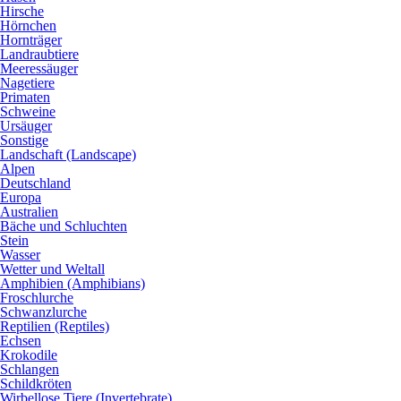
Hirsche
Hörnchen
Hornträger
Landraubtiere
Meeressäuger
Nagetiere
Primaten
Schweine
Ursäuger
Sonstige
Landschaft (Landscape)
Alpen
Deutschland
Europa
Australien
Bäche und Schluchten
Stein
Wasser
Wetter und Weltall
Amphibien (Amphibians)
Froschlurche
Schwanzlurche
Reptilien (Reptiles)
Echsen
Krokodile
Schlangen
Schildkröten
Wirbellose Tiere (Invertebrate)