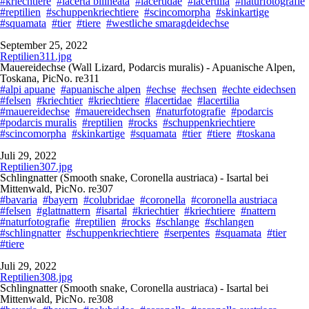
#kriechtiere
#lacerta bilineata
#lacertidae
#lacertilia
#naturfotografie
#reptilien
#schuppenkriechtiere
#scincomorpha
#skinkartige
#squamata
#tier
#tiere
#westliche smaragdeidechse
September 25, 2022
Reptilien311.jpg
Mauereidechse (Wall Lizard, Podarcis muralis) - Apuanische Alpen,
Toskana, PicNo. re311
#alpi apuane
#apuanische alpen
#echse
#echsen
#echte eidechsen
#felsen
#kriechtier
#kriechtiere
#lacertidae
#lacertilia
#mauereidechse
#mauereidechsen
#naturfotografie
#podarcis
#podarcis muralis
#reptilien
#rocks
#schuppenkriechtiere
#scincomorpha
#skinkartige
#squamata
#tier
#tiere
#toskana
Juli 29, 2022
Reptilien307.jpg
Schlingnatter (Smooth snake, Coronella austriaca) - Isartal bei
Mittenwald, PicNo. re307
#bavaria
#bayern
#colubridae
#coronella
#coronella austriaca
#felsen
#glattnattern
#isartal
#kriechtier
#kriechtiere
#nattern
#naturfotografie
#reptilien
#rocks
#schlange
#schlangen
#schlingnatter
#schuppenkriechtiere
#serpentes
#squamata
#tier
#tiere
Juli 29, 2022
Reptilien308.jpg
Schlingnatter (Smooth snake, Coronella austriaca) - Isartal bei
Mittenwald, PicNo. re308