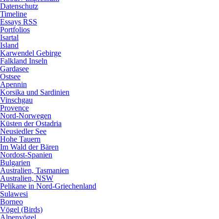
Datenschutz
Timeline
Essays RSS
Portfolios
Isartal
Island
Karwendel Gebirge
Falkland Inseln
Gardasee
Ostsee
Apennin
Korsika und Sardinien
Vinschgau
Provence
Nord-Norwegen
Küsten der Ostadria
Neusiedler See
Hohe Tauern
Im Wald der Bären
Nordost-Spanien
Bulgarien
Australien, Tasmanien
Australien, NSW
Pelikane in Nord-Griechenland
Sulawesi
Borneo
Vögel (Birds)
Alpenvögel