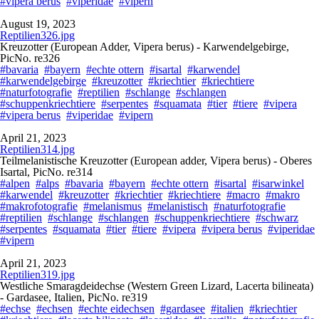
#vipera berus
#viperidae
#vipern
August 19, 2023
Reptilien326.jpg
Kreuzotter (European Adder, Vipera berus) - Karwendelgebirge,
PicNo. re326
#bavaria
#bayern
#echte ottern
#isartal
#karwendel
#karwendelgebirge
#kreuzotter
#kriechtier
#kriechtiere
#naturfotografie
#reptilien
#schlange
#schlangen
#schuppenkriechtiere
#serpentes
#squamata
#tier
#tiere
#vipera
#vipera berus
#viperidae
#vipern
April 21, 2023
Reptilien314.jpg
Teilmelanistische Kreuzotter (European adder, Vipera berus) - Oberes
Isartal, PicNo. re314
#alpen
#alps
#bavaria
#bayern
#echte ottern
#isartal
#isarwinkel
#karwendel
#kreuzotter
#kriechtier
#kriechtiere
#macro
#makro
#makrofotografie
#melanismus
#melanistisch
#naturfotografie
#reptilien
#schlange
#schlangen
#schuppenkriechtiere
#schwarz
#serpentes
#squamata
#tier
#tiere
#vipera
#vipera berus
#viperidae
#vipern
April 21, 2023
Reptilien319.jpg
Westliche Smaragdeidechse (Western Green Lizard, Lacerta bilineata)
- Gardasee, Italien, PicNo. re319
#echse
#echsen
#echte eidechsen
#gardasee
#italien
#kriechtier