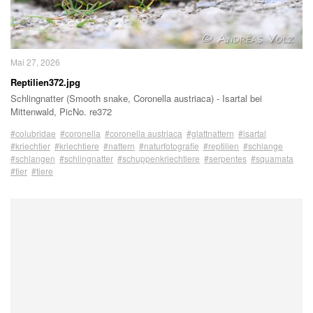
Mai 27, 2026
Reptilien372.jpg
Schlingnatter (Smooth snake, Coronella austriaca) - Isartal bei
Mittenwald, PicNo. re372
#colubridae
#coronella
#coronella austriaca
#glattnattern
#isartal
#kriechtier
#kriechtiere
#nattern
#naturfotografie
#reptilien
#schlange
#schlangen
#schlingnatter
#schuppenkriechtiere
#serpentes
#squamata
#tier
#tiere