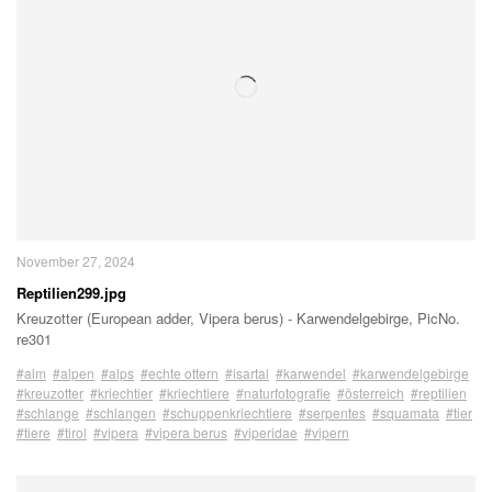
November 27, 2024
Reptilien299.jpg
Kreuzotter (European adder, Vipera berus) - Karwendelgebirge, PicNo.
re301
#alm
#alpen
#alps
#echte ottern
#isartal
#karwendel
#karwendelgebirge
#kreuzotter
#kriechtier
#kriechtiere
#naturfotografie
#österreich
#reptilien
#schlange
#schlangen
#schuppenkriechtiere
#serpentes
#squamata
#tier
#tiere
#tirol
#vipera
#vipera berus
#viperidae
#vipern