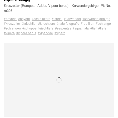
Kreuzotter (European Adder, Vipera berus) - Karwendelgebirge, PicNo.
re326
#bavaria
#bayern
#echte ottern
#isartal
#karwendel
#karwendelgebirge
#kreuzotter
#kriechtier
#kriechtiere
#naturfotografie
#reptilien
#schlange
#schlangen
#schuppenkriechtiere
#serpentes
#squamata
#tier
#tiere
#vipera
#vipera berus
#viperidae
#vipern