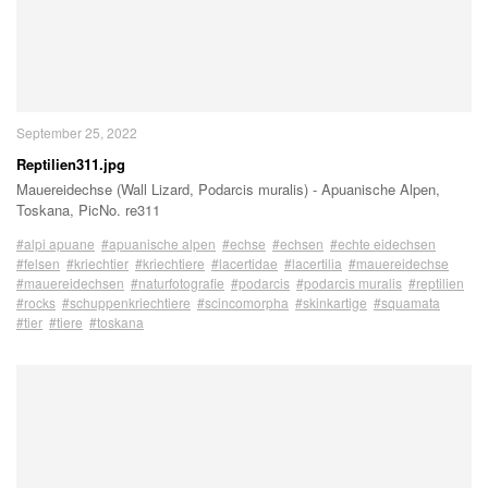
September 25, 2022
Reptilien311.jpg
Mauereidechse (Wall Lizard, Podarcis muralis) - Apuanische Alpen,
Toskana, PicNo. re311
#alpi apuane
#apuanische alpen
#echse
#echsen
#echte eidechsen
#felsen
#kriechtier
#kriechtiere
#lacertidae
#lacertilia
#mauereidechse
#mauereidechsen
#naturfotografie
#podarcis
#podarcis muralis
#reptilien
#rocks
#schuppenkriechtiere
#scincomorpha
#skinkartige
#squamata
#tier
#tiere
#toskana