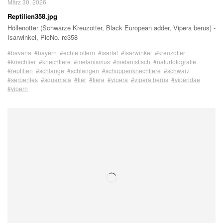
März 30, 2026
Reptilien358.jpg
Höllenotter (Schwarze Kreuzotter, Black European adder, Vipera berus) -
Isarwinkel, PicNo. re358
#bavaria
#bayern
#echte ottern
#isartal
#isarwinkel
#kreuzotter
#kriechtier
#kriechtiere
#melanismus
#melanistisch
#naturfotografie
#reptilien
#schlange
#schlangen
#schuppenkriechtiere
#schwarz
#serpentes
#squamata
#tier
#tiere
#vipera
#vipera berus
#viperidae
#vipern