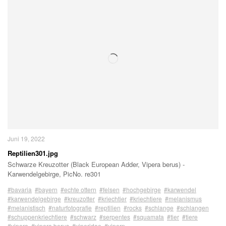
Juni 19, 2022
Reptilien301.jpg
Schwarze Kreuzotter (Black European Adder, Vipera berus) -
Karwendelgebirge, PicNo. re301
#bavaria
#bayern
#echte ottern
#felsen
#hochgebirge
#karwendel
#karwendelgebirge
#kreuzotter
#kriechtier
#kriechtiere
#melanismus
#melanistisch
#naturfotografie
#reptilien
#rocks
#schlange
#schlangen
#schuppenkriechtiere
#schwarz
#serpentes
#squamata
#tier
#tiere
#vipera
#vipera berus
#viperidae
#vipern