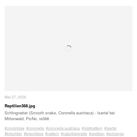
Mai 27, 2026
Reptilien368.jpg
Schlingnatter (Smooth snake, Coronella austriaca) - Isartal bei
Mittenwald, PicNo. re368
#colubridae
#coronella
#coronella austriaca
#glattnattern
#isartal
#kriechtier
#kriechtiere
#nattern
#naturfotografie
#reptilien
#schlange