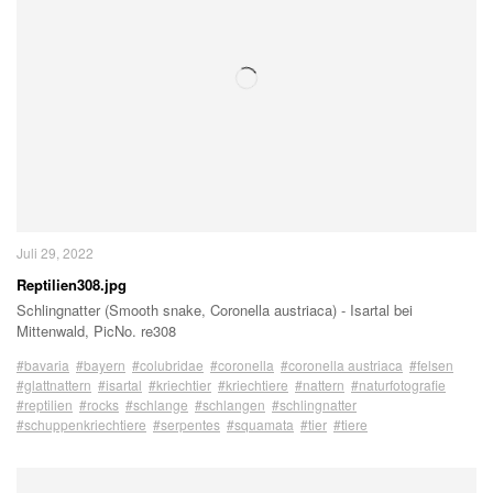
Juli 29, 2022
Reptilien308.jpg
Schlingnatter (Smooth snake, Coronella austriaca) - Isartal bei
Mittenwald, PicNo. re308
#bavaria
#bayern
#colubridae
#coronella
#coronella austriaca
#felsen
#glattnattern
#isartal
#kriechtier
#kriechtiere
#nattern
#naturfotografie
#reptilien
#rocks
#schlange
#schlangen
#schlingnatter
#schuppenkriechtiere
#serpentes
#squamata
#tier
#tiere