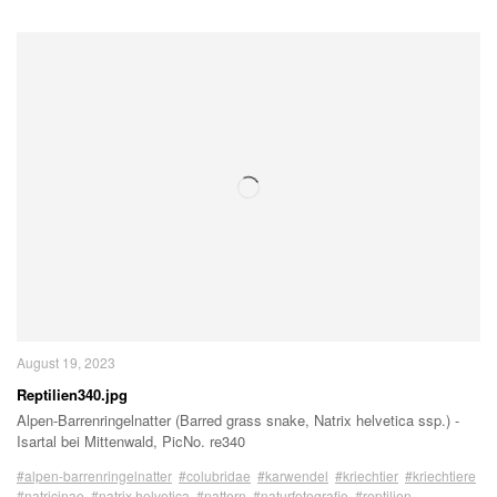
August 19, 2023
Reptilien340.jpg
Alpen-Barrenringelnatter (Barred grass snake, Natrix helvetica ssp.) -
Isartal bei Mittenwald, PicNo. re340
#alpen-barrenringelnatter
#colubridae
#karwendel
#kriechtier
#kriechtiere
#natricinae
#natrix helvetica
#nattern
#naturfotografie
#reptilien