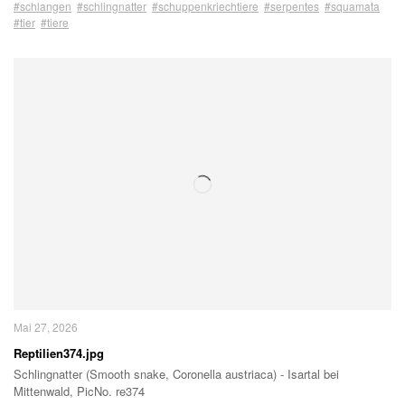
#schlangen
#schlingnatter
#schuppenkriechtiere
#serpentes
#squamata
#tier
#tiere
Mai 27, 2026
Reptilien374.jpg
Schlingnatter (Smooth snake, Coronella austriaca) - Isartal bei
Mittenwald, PicNo. re374