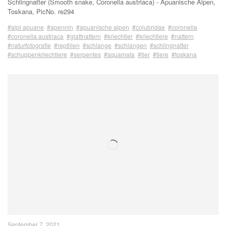
Schlingnatter (Smooth snake, Coronella austriaca) - Apuanische Alpen,
Toskana, PicNo. re294
#alpi apuane
#apennin
#apuanische alpen
#colubridae
#coronella
#coronella austriaca
#glattnattern
#kriechtier
#kriechtiere
#nattern
#naturfotografie
#reptilien
#schlange
#schlangen
#schlingnatter
#schuppenkriechtiere
#serpentes
#squamata
#tier
#tiere
#toskana
September 7, 2021