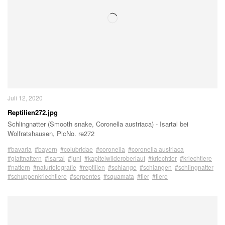
Juli 12, 2020
Reptilien272.jpg
Schlingnatter (Smooth snake, Coronella austriaca) - Isartal bei
Wolfratshausen, PicNo. re272
#bavaria
#bayern
#colubridae
#coronella
#coronella austriaca
#glattnattern
#isartal
#juni
#kapitelwilderoberlauf
#kriechtier
#kriechtiere
#nattern
#naturfotografie
#reptilien
#schlange
#schlangen
#schlingnatter
#schuppenkriechtiere
#serpentes
#squamata
#tier
#tiere