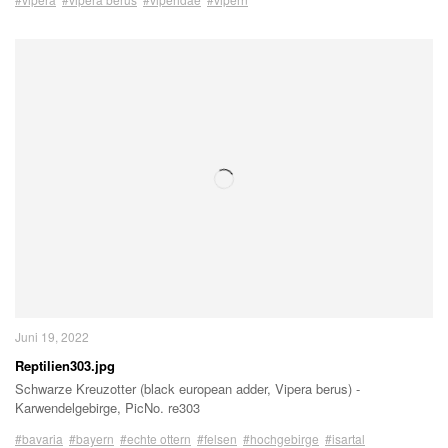
Juni 19, 2022
Reptilien303.jpg
Schwarze Kreuzotter (black european adder, Vipera berus) -
Karwendelgebirge, PicNo. re303
#bavaria
#bayern
#echte ottern
#felsen
#hochgebirge
#isartal