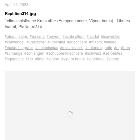
April 21, 2023
Reptilien314.jpg
Teilmelanistische Kreuzotter (European adder, Vipera berus) - Oberes
Isartal, PicNo. re314
#alpen
#alps
#bavaria
#bayern
#echte ottern
#isartal
#isarwinkel
#karwendel
#kreuzotter
#kriechtier
#kriechtiere
#macro
#makro
#makrofotografie
#melanismus
#melanistisch
#naturfotografie
#reptilien
#schlange
#schlangen
#schuppenkriechtiere
#schwarz
#serpentes
#squamata
#tier
#tiere
#vipera
#vipera berus
#viperidae
#vipern