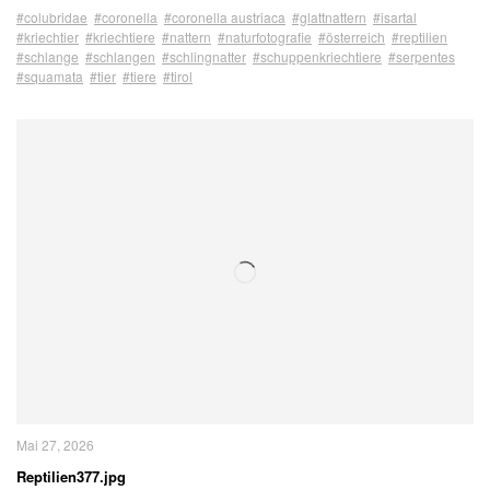
#colubridae
#coronella
#coronella austriaca
#glattnattern
#isartal
#kriechtier
#kriechtiere
#nattern
#naturfotografie
#österreich
#reptilien
#schlange
#schlangen
#schlingnatter
#schuppenkriechtiere
#serpentes
#squamata
#tier
#tiere
#tirol
Mai 27, 2026
Reptilien377.jpg