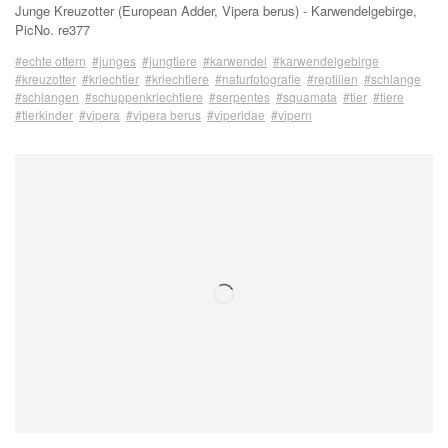
Junge Kreuzotter (European Adder, Vipera berus) - Karwendelgebirge,
PicNo. re377
#echte ottern
#junges
#jungtiere
#karwendel
#karwendelgebirge
#kreuzotter
#kriechtier
#kriechtiere
#naturfotografie
#reptilien
#schlange
#schlangen
#schuppenkriechtiere
#serpentes
#squamata
#tier
#tiere
#tierkinder
#vipera
#vipera berus
#viperidae
#vipern