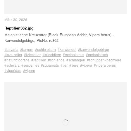
März 30, 2026
Reptilien362.jpg
Melanistische Kreuzotter (Black European Adder, Vipera berus) -
Karwendelgebirge, PicNo. re362
#bavaria
#bayern
#echte ottern
#karwendel
#karwendelgebirge
#kreuzotter
#kriechtier
#kriechtiere
#melanismus
#melanistisch
#naturfotografie
#reptilien
#schlange
#schlangen
#schuppenkriechtiere
#schwarz
#serpentes
#squamata
#tier
#tiere
#vipera
#vipera berus
#viperidae
#vipern