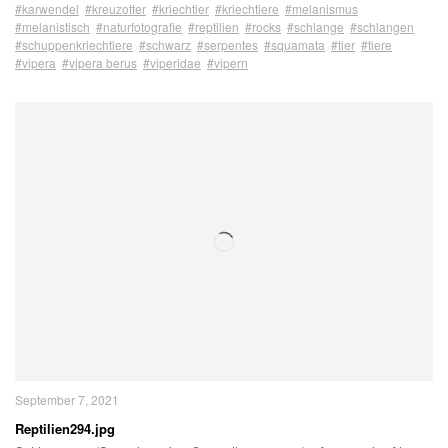
#karwendel
#kreuzotter
#kriechtier
#kriechtiere
#melanismus
#melanistisch
#naturfotografie
#reptilien
#rocks
#schlange
#schlangen
#schuppenkriechtiere
#schwarz
#serpentes
#squamata
#tier
#tiere
#vipera
#vipera berus
#viperidae
#vipern
September 7, 2021
Reptilien294.jpg