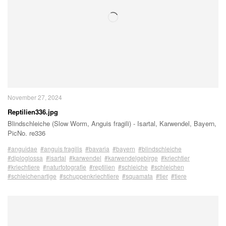
November 27, 2024
Reptilien336.jpg
Blindschleiche (Slow Worm, Anguis fragili) - Isartal, Karwendel, Bayern,
PicNo. re336
#anguidae
#anguis fragilis
#bavaria
#bayern
#blindschleiche
#diploglossa
#isartal
#karwendel
#karwendelgebirge
#kriechtier
#kriechtiere
#naturfotografie
#reptilien
#schleiche
#schleichen
#schleichenartige
#schuppenkriechtiere
#squamata
#tier
#tiere