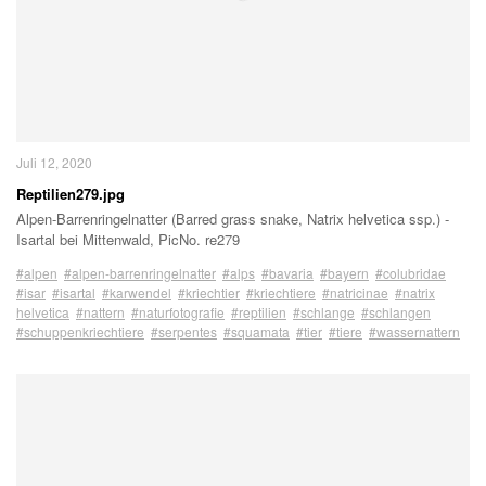
Juli 12, 2020
Reptilien279.jpg
Alpen-Barrenringelnatter (Barred grass snake, Natrix helvetica ssp.) -
Isartal bei Mittenwald, PicNo. re279
#alpen
#alpen-barrenringelnatter
#alps
#bavaria
#bayern
#colubridae
#isar
#isartal
#karwendel
#kriechtier
#kriechtiere
#natricinae
#natrix
helvetica
#nattern
#naturfotografie
#reptilien
#schlange
#schlangen
#schuppenkriechtiere
#serpentes
#squamata
#tier
#tiere
#wassernattern