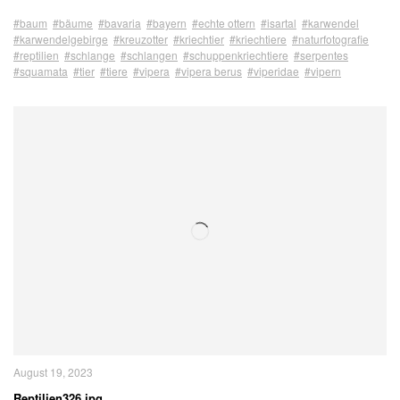
#baum
#bäume
#bavaria
#bayern
#echte ottern
#isartal
#karwendel
#karwendelgebirge
#kreuzotter
#kriechtier
#kriechtiere
#naturfotografie
#reptilien
#schlange
#schlangen
#schuppenkriechtiere
#serpentes
#squamata
#tier
#tiere
#vipera
#vipera berus
#viperidae
#vipern
August 19, 2023
Reptilien326.jpg