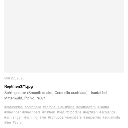
Mai 27, 2026
Reptilien371.jpg
Schlingnatter (Smooth snake, Coronella austriaca) - Isartal bei
Mittenwald, PicNo. re371
#colubridae
#coronella
#coronella austriaca
#glattnattern
#isartal
#kriechtier
#kriechtiere
#nattern
#naturfotografie
#reptilien
#schlange
#schlangen
#schlingnatter
#schuppenkriechtiere
#serpentes
#squamata
#tier
#tiere