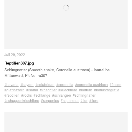
Juli 29, 2022
Reptilien307.jpg
Schlingnatter (Smooth snake, Coronella austriaca) - Isartal bei
Mittenwald, PicNo. re307
#bavaria
#bayern
#colubridae
#coronella
#coronella austriaca
#felsen
#glattnattern
#isartal
#kriechtier
#kriechtiere
#nattern
#naturfotografie
#reptilien
#rocks
#schlange
#schlangen
#schlingnatter
#schuppenkriechtiere
#serpentes
#squamata
#tier
#tiere