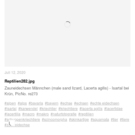
Juli 12, 2020
Reptilien282.jpg
Zauneidechsen Männchen (male sand lizard, Lacerta agilis) - Isartal bei
Krün, PicNo. re273
#alpen
#alps
#bavaria
#bayern
#echse
#echsen
#echte eidechsen
#isartal
#karwendel
#kriechtier
#kriechtiere
#lacerta agilis
#lacertidae
#lacertilia
#macro
#makro
#naturfotografie
#reptilien
#schuppenkriechtiere
#scincomorpha
#skinkartige
#squamata
#tier
#tiere
#zauneidechse