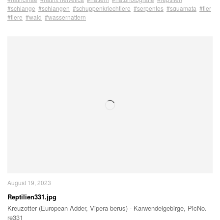
#schlange
#schlangen
#schuppenkriechtiere
#serpentes
#squamata
#tier
#tiere
#wald
#wassernattern
August 19, 2023
Reptilien331.jpg
Kreuzotter (European Adder, Vipera berus) - Karwendelgebirge, PicNo.
re331