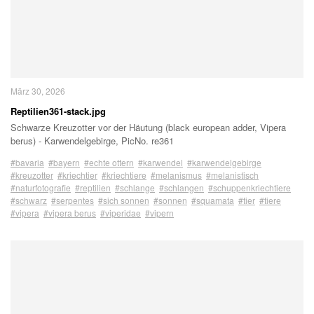
März 30, 2026
Reptilien361-stack.jpg
Schwarze Kreuzotter vor der Häutung (black european adder, Vipera
berus) - Karwendelgebirge, PicNo. re361
#bavaria
#bayern
#echte ottern
#karwendel
#karwendelgebirge
#kreuzotter
#kriechtier
#kriechtiere
#melanismus
#melanistisch
#naturfotografie
#reptilien
#schlange
#schlangen
#schuppenkriechtiere
#schwarz
#serpentes
#sich sonnen
#sonnen
#squamata
#tier
#tiere
#vipera
#vipera berus
#viperidae
#vipern