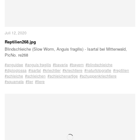
Juli 12, 2020
Reptilien268.jpg
Blindschleiche (Slow Worm, Anguis fragilis) - Isartal bei Mittenwald,
PicNo. re268
#anguidae
#anguis fragilis
#bavaria
#bayern
#blindschleiche
#diploglossa
#isartal
#kriechtier
#kriechtiere
#naturfotografie
#reptilien
#schleiche
#schleichen
#schleichenartige
#schuppenkriechtiere
#squamata
#tier
#tiere