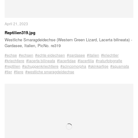
April 21, 2023
Reptilien319.jpg
Westliche Smaragdeidechse (Western Green Lizard, Lacerta bilineata) -
Gardasee, Italien, PicNo. re319
#echse
#echsen
#echte eidechsen
#gardasee
#italien
#kriechtier
#kriechtiere
#lacerta bilineata
#lacertidae
#lacertilia
#naturfotografie
#reptilien
#schuppenkriechtiere
#scincomorpha
#skinkartige
#squamata
#tier
#tiere
#westliche smaragdeidechse