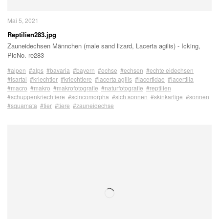
Mai 5, 2021
Reptilien283.jpg
Zauneidechsen Männchen (male sand lizard, Lacerta agilis) - Icking,
PicNo. re283
#alpen
#alps
#bavaria
#bayern
#echse
#echsen
#echte eidechsen
#isartal
#kriechtier
#kriechtiere
#lacerta agilis
#lacertidae
#lacertilia
#macro
#makro
#makrofotografie
#naturfotografie
#reptilien
#schuppenkriechtiere
#scincomorpha
#sich sonnen
#skinkartige
#sonnen
#squamata
#tier
#tiere
#zauneidechse