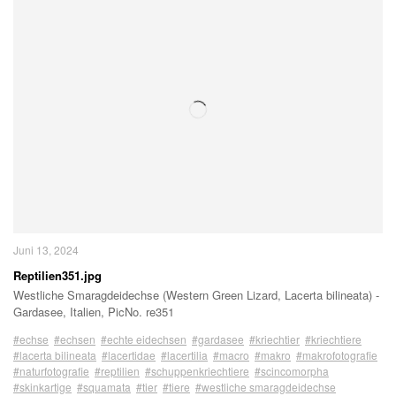
Juni 13, 2024
Reptilien351.jpg
Westliche Smaragdeidechse (Western Green Lizard, Lacerta bilineata) -
Gardasee, Italien, PicNo. re351
#echse
#echsen
#echte eidechsen
#gardasee
#kriechtier
#kriechtiere
#lacerta bilineata
#lacertidae
#lacertilia
#macro
#makro
#makrofotografie
#naturfotografie
#reptilien
#schuppenkriechtiere
#scincomorpha
#skinkartige
#squamata
#tier
#tiere
#westliche smaragdeidechse